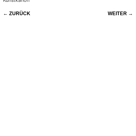
Kunstkanon
←
ZURÜCK
WEITER
→