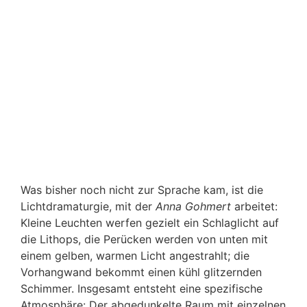
Lit
mi
Kle
min
Go
Anna Gohmert, Lebendige Steine, Rauminstallation, 2020,
Lithops, Vulkansubstrat, Kiesel, Steinwolle, Spanngurte,
mit Alaun bewachsene Perücken / Vorhänge,
Kleiderständer Videoprojektion auf Kristallrasen, 12:00
min. Ansicht in der Galerie Stadt Sindelfingen. © Anna
Gohmert, Foto: Anna Gohmert.
Was bisher noch nicht zur Sprache kam, ist die
Lichtdramaturgie, mit der
Anna Gohmert
arbeitet:
Kleine Leuchten werfen gezielt ein Schlaglicht auf
die Lithops, die Perücken werden von unten mit
einem gelben, warmen Licht angestrahlt; die
Vorhangwand bekommt einen kühl glitzernden
Schimmer. Insgesamt entsteht eine spezifische
Atmosphäre: Der abgedunkelte Raum mit einzelnen