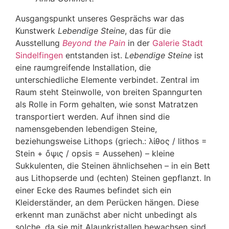
Ausgangspunkt unseres Gesprächs war das
Kunstwerk
Lebendige Steine
, das für die
Ausstellung
Beyond the Pain
in der
Galerie Stadt
Sindelfingen
entstanden ist.
Lebendige Steine
ist
eine raumgreifende Installation, die
unterschiedliche Elemente verbindet. Zentral im
Raum steht Steinwolle, von breiten Spanngurten
als Rolle in Form gehalten, wie sonst Matratzen
transportiert werden. Auf ihnen sind die
namensgebenden lebendigen Steine,
beziehungsweise Lithops (griech.: λίθος / lithos =
Stein + ὄψις / opsis = Aussehen) – kleine
Sukkulenten, die Steinen ähnlichsehen – in ein Bett
aus Lithopserde und (echten) Steinen gepflanzt. In
einer Ecke des Raumes befindet sich ein
Kleiderständer, an dem Perücken hängen. Diese
erkennt man zunächst aber nicht unbedingt als
solche, da sie mit Alaunkristallen bewachsen sind.