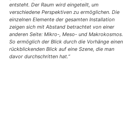
entsteht. Der Raum wird eingeteilt, um
verschiedene Perspektiven zu ermöglichen. Die
einzelnen Elemente der gesamten Installation
zeigen sich mit Abstand betrachtet von einer
anderen Seite: Mikro-, Meso- und Makrokosmos.
So ermöglich der Blick durch die Vorhänge einen
rückblickenden Blick auf eine Szene, die man
davor durchschritten hat.“
Ann
Lit
mi
Kle
min
Go
Anna Gohmert, Lebendige Steine, Rauminstallation, 2020,
Lithops, Vulkansubstrat, Kiesel, Steinwolle, Spanngurte,
mit Alaun bewachsene Perücken / Vorhänge,
Kleiderständer Videoprojektion auf Kristallrasen, 12:00
min. Ansicht in der Galerie Stadt Sindelfingen. © Anna