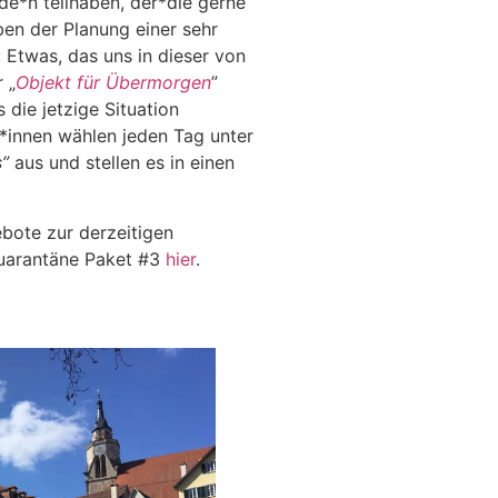
de*n teilhaben, der*die gerne
eben der Planung einer sehr
 Etwas, das uns in dieser von
 „
Objekt für Übermorgen
”
 die jetzige Situation
r*innen wählen jeden Tag unter
”
aus und stellen es in einen
bote zur derzeitigen
Quarantäne Paket #3
hier
.