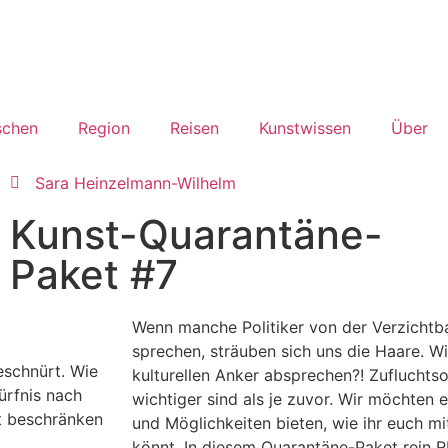
chen
Region
Reisen
Kunstwissen
Über
Sara Heinzelmann-Wilhelm
Kunst-Quarantäne-
Paket #7
Wenn manche Politiker von der Verzichtba
sprechen, sträuben sich uns die Haare. 
eschnürt. Wie
kulturellen Anker absprechen?! Zufluchtso
ürfnis nach
wichtiger sind als je zuvor. Wir möchten
t beschränken
und Möglichkeiten bieten, wie ihr euch m
könnt. In diesem Quarantäne-Paket rein 