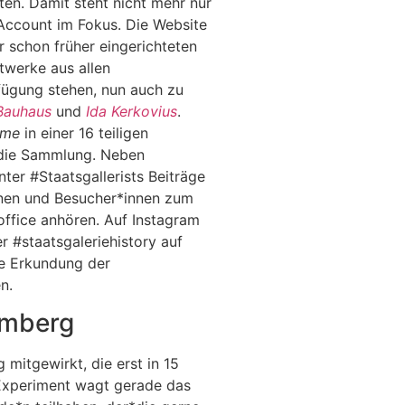
en. Damit steht nicht mehr nur
Account im Fokus. Die Website
 schon früher eingerichteten
twerke aus allen
fügung stehen, nun auch zu
Bauhaus
und
Ida Kerkovius
.
hme
in einer 16 teiligen
die Sammlung. Neben
er #Staatsgallerists Beiträge
innen und Besucher*innen zum
ffice anhören. Auf Instagram
er #staatsgaleriehistory auf
se Erkundung der
n.
mberg
 mitgewirkt, die erst in 15
 Experiment wagt gerade das