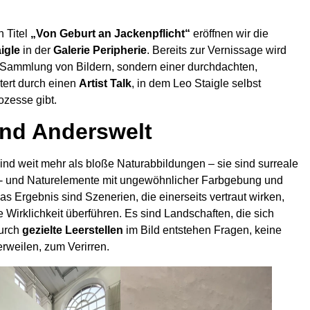
 Titel
„Von Geburt an Jackenpflicht“
eröffnen wir die
aigle
in der
Galerie Peripherie
. Bereits zur Vernissage wird
er Sammlung von Bildern, sondern einer durchdachten,
tert durch einen
Artist Talk
, in dem Leo Staigle selbst
ozesse gibt.
und Anderswelt
ind weit mehr als bloße Naturabbildungen – sie sind surreale
r- und Naturelemente mit ungewöhnlicher Farbgebung und
s Ergebnis sind Szenerien, die einerseits vertraut wirken,
e Wirklichkeit überführen. Es sind Landschaften, die sich
durch
gezielte Leerstellen
im Bild entstehen Fragen, keine
rweilen, zum Verirren.