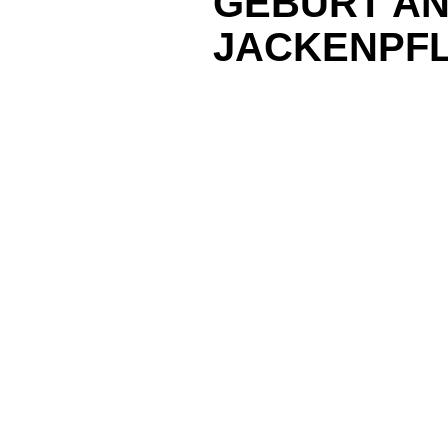
GEBURT A
JACKENPFL