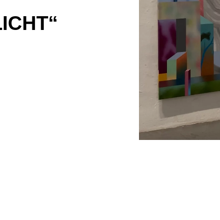
N
ICHT“