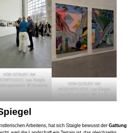
VON GEBURT AN
ENPFLICHT. Leo Staigle.
VON GEBURT AN
ellungsansicht. © KuneArts
JACKENPFLICHT. Leo Staigle.
Ausstellungsansicht. © KuneArts
Spiegel
stlerischen Arbeitens, hat sich Staigle bewusst der
Gattung
ht, weil die Landschaft ein Terrain ist, das gleichzeitig