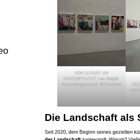
Leo
VON GEBURT AN
JACKENPFLICHT. Leo Staigle.
JACK
Ausstellungsansicht. © KuneArts
Ausst
Die Landschaft als 
Seit 2020, dem Beginn seines gezielten kün
der Landschaft
zugewandt. Warum? Vielleic