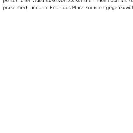
persönlichen Ausdrücke von 23 Künstler:innen noch bis z
präsentiert, um dem Ende des Pluralismus entgegenzuwir