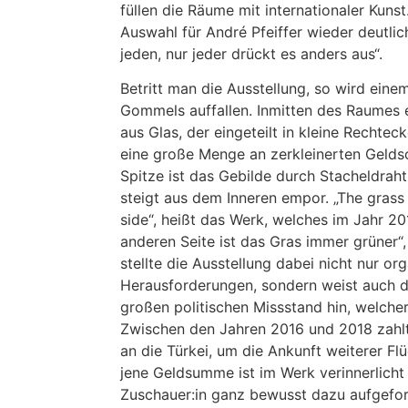
füllen die Räume mit internationaler Kuns
Auswahl für André Pfeiffer wieder deutlich
jeden, nur jeder drückt es anders aus“.
Betritt man die Ausstellung, so wird eine
Gommels auffallen. Inmitten des Raumes e
aus Glas, der eingeteilt in kleine Recht
eine große Menge an zerkleinerten Geldsc
Spitze ist das Gebilde durch Stacheldrah
steigt aus dem Inneren empor. „The grass 
side“, heißt das Werk, welches im Jahr 20
anderen Seite ist das Gras immer grüner“
stellte die Ausstellung dabei nicht nur or
Herausforderungen, sondern weist auch di
großen politischen Missstand hin, welcher 
Zwischen den Jahren 2016 und 2018 zahlt
an die Türkei, um die Ankunft weiterer Fl
jene Geldsumme ist im Werk verinnerlich
Zuschauer:in ganz bewusst dazu aufgeford