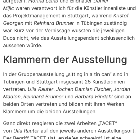
aufgeteilt.
Florina Leinß
und Bildhauer
Daniel
Mijic
waren verantwortlich für die Künstler:innenliste und
das Projektmanagement in Stuttgart, während
Kristof
Georgen
mit
Reinhard Brunner
in Tübingen zuständig
war. Kurz vor der Vernissage wussten die jeweiligen
Duos nicht, wie das Ausstellungspendant schlussendlich
aussehen würde.
Klammern der Ausstellung
In der Gruppenausstellung „sitting in a tin can“ sind in
Tübingen und Stuttgart insgesamt 25 Künstler:innen
vertreten.
Ulla Rauter
,
Jochen Damian Fischer
,
Jordan
Madlon
,
Reinhard Brunner
und
Barbara Hindahl
sind an
beiden Orten vertreten und bilden mit ihren Werken
Klammern um die beiden Ausstellungen.
Ganz direkt reagieren die zwei Arbeiten „TACET“
von
Ulla Rauter
auf den jeweils anderen Ausstellungsort.
Der Begriff TACET (lat. er/sie/es schweigt) ist eine