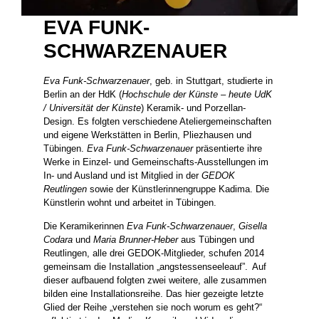
EVA FUNK-
SCHWARZENAUER
Eva Funk-Schwarzenauer
, geb. in Stuttgart, studierte in
Berlin an der HdK (
Hochschule der Künste – heute UdK
/ Universität der Künste
) Keramik- und Porzellan-
Design. Es folgten verschiedene Ateliergemeinschaften
und eigene Werkstätten in Berlin, Pliezhausen und
Tübingen.
Eva Funk-Schwarzenauer
präsentierte ihre
Werke in Einzel- und Gemeinschafts-Ausstellungen im
In- und Ausland und ist Mitglied in der
GEDOK
Reutlingen
sowie der Künstlerinnengruppe Kadima. Die
Künstlerin wohnt und arbeitet in Tübingen.
Die Keramikerinnen
Eva Funk-Schwarzenauer
,
Gisella
Codara
und
Maria Brunner-Heber
aus Tübingen und
Reutlingen, alle drei GEDOK-Mitglieder, schufen 2014
gemeinsam die Installation „angstessenseeleauf”. Auf
dieser aufbauend folgten zwei weitere, alle zusammen
bilden eine Installationsreihe. Das hier gezeigte letzte
Glied der Reihe „verstehen sie noch worum es geht?“