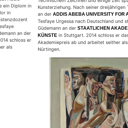
Technischem Zeichnen und einige Zeit spä
 ein Diplom in
Kunsterziehung. Nach seiner dreijährigen 
or in
an der
ADDIS ABEBA UNIVERSITY FOR 
sistenzdozent
Tesfaye Urgessa nach Deutschland und st
Tesfaye
Güdemann an der
STAATLICHEN AKADE
üdemann an der
in Stuttgart. 2014 schloss er d
KÜNSTE
2014 schloss er
Akademiepreis ab und arbeitet seither als 
er als
Nürtingen.