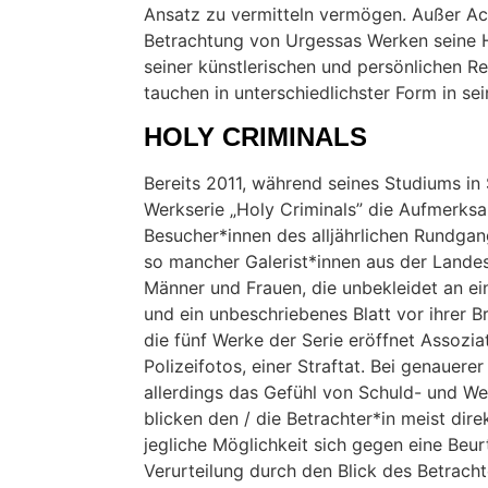
Ansatz zu vermitteln vermögen. Außer Ac
Betrachtung von Urgessas Werken seine 
seiner künstlerischen und persönlichen Rei
tauchen in unterschiedlichster Form in s
HOLY CRIMINALS
Bereits 2011, während seines Studiums in S
Werkserie „Holy Criminals” die Aufmerksam
Besucher*innen des alljährlichen Rundga
so mancher Galerist*innen aus der Landes
Männer und Frauen, die unbekleidet an ei
und ein unbeschriebenes Blatt vor ihrer Br
die fünf Werke der Serie eröffnet Assozia
Polizeifotos, einer Straftat. Bei genauere
allerdings das Gefühl von Schuld- und Weh
blicken den / die Betrachter*in meist dir
jegliche Möglichkeit sich gegen eine Beur
Verurteilung durch den Blick des Betrac