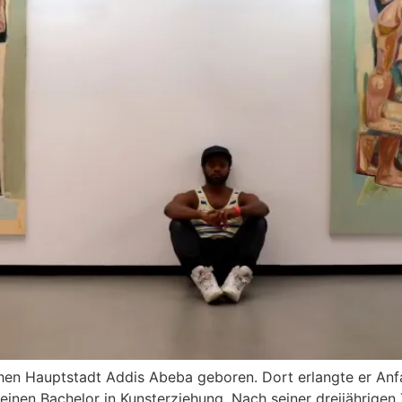
hen Hauptstadt Addis Abeba geboren. Dort erlangte er Anf
einen Bachelor in Kunsterziehung. Nach seiner dreijährigen 