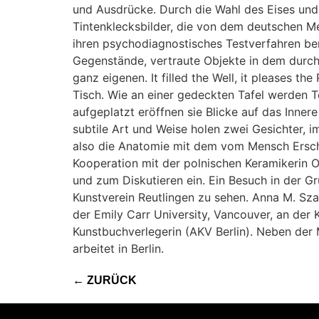
und Ausdrücke. Durch die Wahl des Eises und
Tintenklecksbilder, die von dem deutschen M
ihren psychodiagnostisches Testverfahren be
Gegenstände, vertraute Objekte in dem durch
ganz eigenen. It filled the Well, it pleases th
Tisch. Wie an einer gedeckten Tafel werden Te
aufgeplatzt eröffnen sie Blicke auf das Inne
subtile Art und Weise holen zwei Gesichter, im
also die Anatomie mit dem vom Mensch Erscha
Kooperation mit der polnischen Keramikerin
und zum Diskutieren ein. Ein Besuch in der 
Kunstverein Reutlingen zu sehen. Anna M. Szafl
der Emily Carr University, Vancouver, an der K
Kunstbuchverlegerin (AKV Berlin). Neben der M
arbeitet in Berlin.
←
ZURÜCK