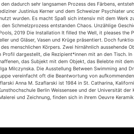
 den dadurch sehr langsamen Prozess des Färbens, entstehe
ediziner Justinius Kerner und dem Schweizer Psychiater u
nutzt wurden. Es macht Spaß sich intensiv mit dem Werk z
 den Schmelzprozess entstanden Chaos. Unzählige Geschicht
e Pools, 2019 Die Installation It filled the Well, it pleases 
ller und Gläser, Vasen und Krüge präsentiert. Doch funktio
re des menschlichen Körpers. Zwei hirnähnlich aussehende 
 Profil dargestellt, die Rezipient*innen mit an den Tisch. 
ffenen, das Subjekt mit dem Objekt, das Belebte mit dem 
 Olga Milczynska. Die Ausstellung Between Swimming and D
Gruppe vereinfacht oft die Beantwortung von aufkommenden 
arski Anna M. Szaflarski ist 1984 in St. Catharina, Kaliforn
unsthochschule Berlin Weissensee und der Universität der Kün
alerei und Zeichnung, finden sich in ihrem Oeuvre Keramik,