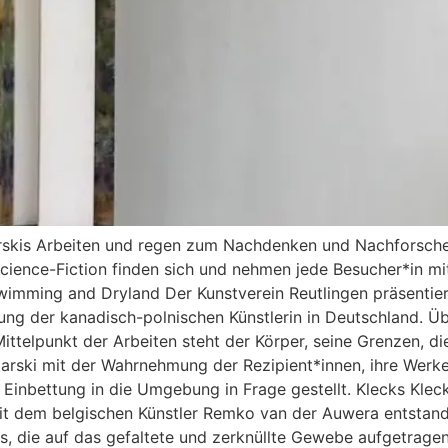
arskis Arbeiten und regen zum Nachdenken und Nachforschen
ience-Fiction finden sich und nehmen jede Besucher*in mit 
wimming and Dryland Der Kunstverein Reutlingen präsentie
ellung der kanadisch-polnischen Künstlerin in Deutschland. 
telpunkt der Arbeiten steht der Körper, seine Grenzen, di
larski mit der Wahrnehmung der Rezipient*innen, ihre Werke 
e Einbettung in die Umgebung in Frage gestellt. Klecks Klec
 mit dem belgischen Künstler Remko van der Auwera entstan
s, die auf das gefaltete und zerknüllte Gewebe aufgetragen