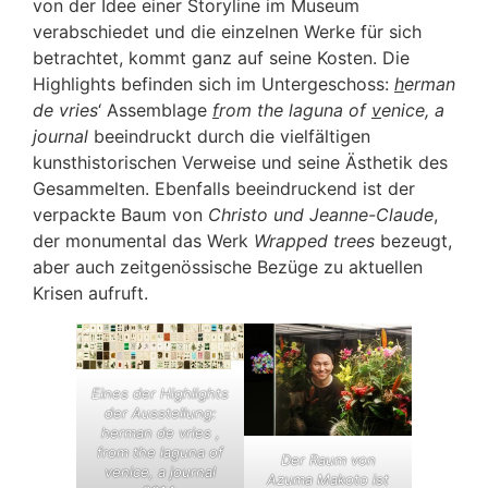
von der Idee einer Storyline im Museum
verabschiedet und die einzelnen Werke für sich
betrachtet, kommt ganz auf seine Kosten. Die
Highlights befinden sich im Untergeschoss:
h
erman
de vries
‘ Assemblage
f
rom the laguna of
v
enice, a
journal
beeindruckt durch die vielfältigen
kunsthistorischen Verweise und seine Ästhetik des
Gesammelten. Ebenfalls beeindruckend ist der
verpackte Baum von
Christo und Jeanne-Claude
,
der monumental das Werk
Wrapped trees
bezeugt,
aber auch zeitgenössische Bezüge zu aktuellen
Krisen aufruft.
Eines der Highlights
der Ausstellung:
herman de vries ,
from the laguna of
Der Raum von
venice, a journal
Azuma Makoto ist