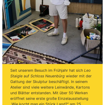
Seit unserem Besuch im Frühjahr hat sich
Leo
Staigle
auf
Schloss Neuenbürg
wieder mit der
Gattung der Skulptur beschäftigt. In seinem
Atelier sind viele weitere Leinwände, Kartons
und Blätter entstanden. Mit über 50 Werken
eröffnet seine erste große Einzelausstellung
„Wie kocht man ein Stück Land?“ am 25.