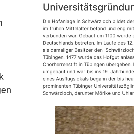
Universitätsgründu
n
Die Hofanlage in Schwärzloch bildet den
im frühen Mittelalter befand und eng mi
verbunden war. Gebaut um 1100 wurde di
Deutschlands betreten. Im Laufe des 12.
als damaliger Besitzer den Schwärzloc
Tübingen. 1477 wurde das Hofgut anläss
Chorherrenstift in Tübingen übergeben.
umgebaut und war bis ins 19. Jahrhunder
k
eines Ausflugslokals begann der bis heu
prominenten Tübinger Universitätszögl
gen
Schwärzloch, darunter Mörike und Uhla