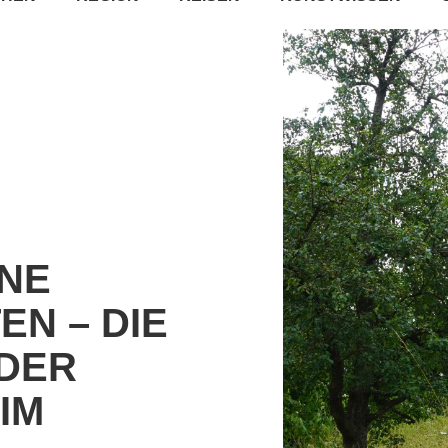
NE
EN – DIE
DER
IM