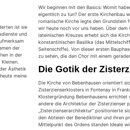
Wir beginnen mit den Basics: Womit habe
eigentlich zu tun? Der erste Kirchenbau 
romanische Kirche legte den Grundstein 
rten ist sie
wir heute noch vor uns haben. Über dem 
sdienste und
lateinischen Kreuzes erhebt sich die Kirc
aufmerksam
konstantinischen Basilika (das Mittelschif
ramen der
Seitenschiffe). Von dieser ersten Bauphas
hen in der
zu sehen, die den Chor mit einem gerade
 Kleinen.
Die Gotik der Zister
der Ästhetik
 heute meine
Die Kirche von Bebenhausen orientiert si
Zisterzienserklosters in Fontenay in Frank
Klostergründung Bebenhausens errichtet
andere die Architektur der Zisterzienser 
„Zisterzienserarchitektur“ positionierte s
den Abteien der Benediktiner und ihren pr
Mittelpunkt des Ordens standen Ideale 