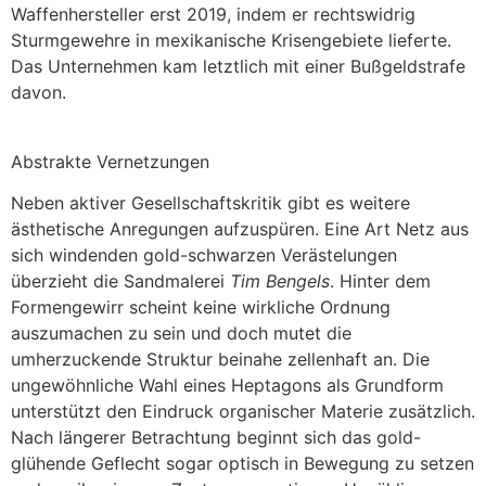
Waffenhersteller erst 2019, indem er rechtswidrig
Sturmgewehre in mexikanische Krisengebiete lieferte.
Das Unternehmen kam letztlich mit einer Bußgeldstrafe
davon.
Schillerhof, Der Fall Heckler & Koch, 2019, Mischtechnik. ©
Schillerhof, Foto: Julia Berghoff.
Abstrakte Vernetzungen
Neben aktiver Gesellschaftskritik gibt es weitere
ästhetische Anregungen aufzuspüren. Eine Art Netz aus
sich windenden gold-schwarzen Verästelungen
überzieht die Sandmalerei
Tim Bengels
. Hinter dem
Formengewirr scheint keine wirkliche Ordnung
auszumachen zu sein und doch mutet die
umherzuckende Struktur beinahe zellenhaft an. Die
ungewöhnliche Wahl eines Heptagons als Grundform
unterstützt den Eindruck organischer Materie zusätzlich.
Nach längerer Betrachtung beginnt sich das gold-
glühende Geflecht sogar optisch in Bewegung zu setzen