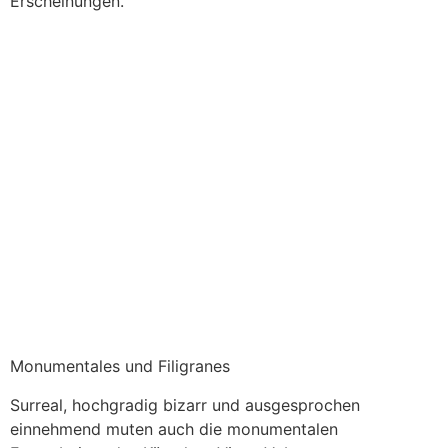
Erscheinungen.
Salvatore della Rocca, Birth (Detail). © Salvatore Della Rocca,
Foto: Julia Berghoff.
Monumentales und Filigranes
Surreal, hochgradig bizarr und ausgesprochen
einnehmend muten auch die monumentalen