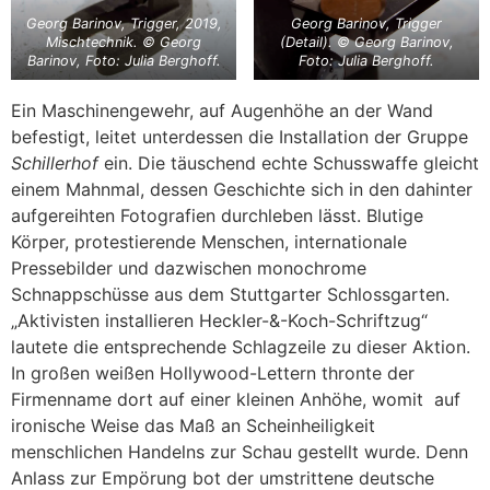
Georg Barinov, Trigger, 2019,
Georg Barinov, Trigger
Mischtechnik. © Georg
(Detail). © Georg Barinov,
Barinov, Foto: Julia Berghoff.
Foto: Julia Berghoff.
Ein Maschinengewehr, auf Augenhöhe an der Wand
befestigt, leitet unterdessen die Installation der Gruppe
Schillerhof
ein. Die täuschend echte Schusswaffe gleicht
einem Mahnmal, dessen Geschichte sich in den dahinter
aufgereihten Fotografien durchleben lässt. Blutige
Körper, protestierende Menschen, internationale
Pressebilder und dazwischen monochrome
Schnappschüsse aus dem Stuttgarter Schlossgarten.
„Aktivisten installieren Heckler-&-Koch-Schriftzug“
lautete die entsprechende Schlagzeile zu dieser Aktion.
In großen weißen Hollywood-Lettern thronte der
Firmenname dort auf einer kleinen Anhöhe, womit auf
ironische Weise das Maß an Scheinheiligkeit
menschlichen Handelns zur Schau gestellt wurde. Denn
Anlass zur Empörung bot der umstrittene deutsche