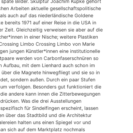
 späte Bilder. Skulptur Joachim Kupke gehört
chen Arbeiten aktuelle gesellschaftspolitische
t als auch auf das niederländische Goldene
 bereits 1971 auf einer Reise in die USA in
Zeit. Gleichzeitig verweisen sie aber auf die
her*innen in einer Nische; weitere Plastiken
 Crossing Limbo Crossing Limbo von Marie
en jungen Künstler*innen eine institutionelle
agnetpaare werden von Carbonfaserschnüren so
sen Aufbau, mit dem Lienhard auch schon im
r über die Magnete hinwegfliegt und sie so in
ndet, sondern außen. Durch ein paar Stufen
um verfolgen. Besonders gut funktioniert die
s, die andere kann innen die Zitterbewegungen
drücken. Was die drei Ausstellungen
pezifisch für Sindelfingen erscheint, lassen
 über das Stadtbild und die Architektur
ereien halten uns einen Spiegel vor und
n man sich auf dem Marktplatz nochmals