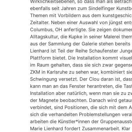
Wirklichkeitsebenen, so dass man als Betrach
ebenfalls seit Jahren zum Sindelfinger Kunstbe
Themen mit Vorbildern aus dem kunstgeschichtl
Zeitalter. Neben einer Auswahl von jüngst ent
Columbus, OH anfertigte. Sie zeigen dokument
Alltagskultur, die Kupke in seiner Malerei th
aus der Sammlung der Galerie stehen bereit
Lienhard ist Teil der Reihe Schaufenster Jung
Plattform bietet. Die Installation kommt visu
im Raum gehalten, dass sie sich zwar gegense
ZKM in Karlsruhe zu sehen war, kombiniert sie
Schwingung versetzt. Der Clou daran ist, das
kann man an das Fenster herantreten, die Tas
Installation aber natürlich, wenn man sie zu 
der Magnete beobachten. Danach wird getausc
verbindet, sind Positionen, die sich mit dem 
sich die verhandelten Problemstellungen ver
arbeiten die Künstler*innen der Gruppenausst
Marie Lienhard fordert Zusammenarbeit. Klar i