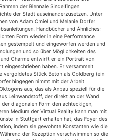
m Rahmen der Biennale Sindelfingen
hichte der Stadt auseinanderzusetzen. Unter
onen von Adam Cmiel und Melanie Dorfer
ebsanleitungen, Handbücher und Ähnliches;
tlichten Form wieder in eine Performance
nen gestempelt und eingeworfen werden und
Handlungen und so über Möglichkeiten des
und Charme entwirft er ein Portrait von
rt eingeschrieben haben. Er versammelt
be vergoldetes Stück Beton als Goldberg (ein
Dorfer hingegen nimmt mit der Arbeit
Oktogons aus, das als Anbau speziell für die
 aus Leinwandstoff, der direkt an der Wand
 der diagonalen Form den achteckigen,
deren Medium der Virtual Reality kann man mit
ste in Stuttgart erhalten hat, das Foyer des
tion, indem sie gewohnte Konstanten wie die
. Während der Rezeption verschwimmen so die