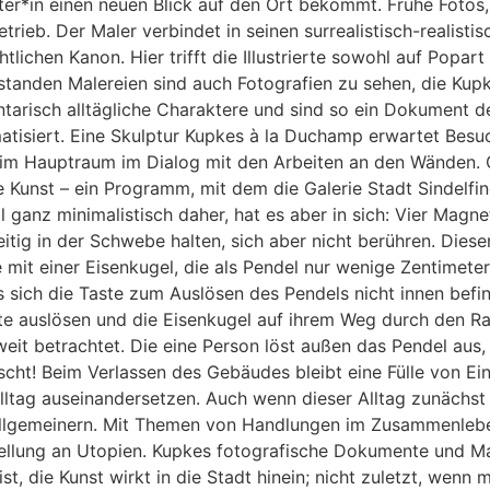
ter*in einen neuen Blick auf den Ort bekommt. Frühe Fotos,
trieb. Der Maler verbindet in seinen surrealistisch-realistis
ichen Kanon. Hier trifft die Illustrierte sowohl auf Popar
standen Malereien sind auch Fotografien zu sehen, die Kupke
arisch alltägliche Charaktere und sind so ein Dokument der 
ematisiert. Eine Skulptur Kupkes à la Duchamp erwartet Besuc
s im Hauptraum im Dialog mit den Arbeiten an den Wänden.
e Kunst – ein Programm, mit dem die Galerie Stadt Sindelfing
ell ganz minimalistisch daher, hat es aber in sich: Vier M
itig in der Schwebe halten, sich aber nicht berühren. Die
 mit einer Eisenkugel, die als Pendel nur wenige Zentimete
s sich die Taste zum Auslösen des Pendels nicht innen befi
te auslösen und die Eisenkugel auf ihrem Weg durch den Ra
zweit betrachtet. Die eine Person löst außen das Pendel au
ht! Beim Verlassen des Gebäudes bleibt eine Fülle von Ein
Alltag auseinandersetzen. Auch wenn dieser Alltag zunächst s
allgemeinern. Mit Themen von Handlungen im Zusammenleben
ellung an Utopien. Kupkes fotografische Dokumente und Mal
st, die Kunst wirkt in die Stadt hinein; nicht zuletzt, wen