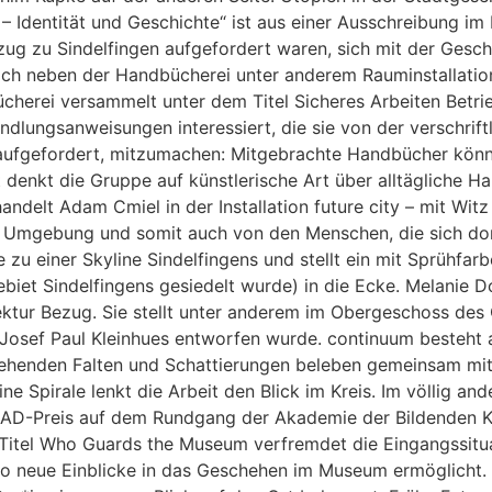
 – Identität und Geschichte“ ist aus einer Ausschreibung i
zug zu Sindelfingen aufgefordert waren, sich mit der Gesc
sich neben der Handbücherei unter anderem Rauminstallati
cherei versammelt unter dem Titel Sicheres Arbeiten Betri
ndlungsanweisungen interessiert, die sie von der verschrif
 aufgefordert, mitzumachen: Mitgebrachte Handbücher kön
t denkt die Gruppe auf künstlerische Art über alltägliche 
elt Adam Cmiel in der Installation future city – mit Witz 
und Umgebung und somit auch von den Menschen, die sich do
 zu einer Skyline Sindelfingens und stellt ein mit Sprühfar
ebiet Sindelfingens gesiedelt wurde) in die Ecke. Melanie 
ektur Bezug. Sie stellt unter anderem im Obergeschoss des 
on Josef Paul Kleinhues entworfen wurde. continuum besteht
tehenden Falten und Schattierungen beleben gemeinsam mit
 Spirale lenkt die Arbeit den Blick im Kreis. Im völlig an
AAD-Preis auf dem Rundgang der Akademie der Bildenden Kün
Titel Who Guards the Museum verfremdet die Eingangssitua
o neue Einblicke in das Geschehen im Museum ermöglicht