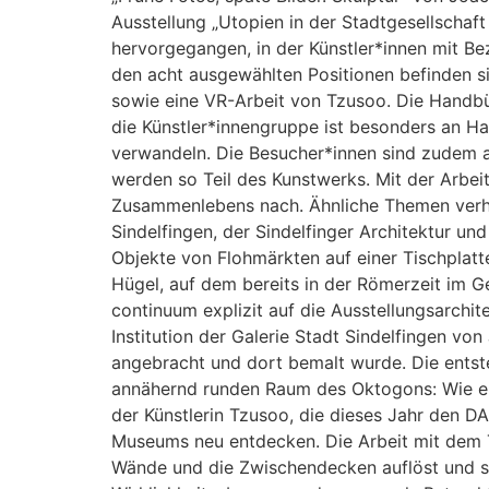
Ausstellung „Utopien in der Stadtgesellschaft
hervorgegangen, in der Künstler*innen mit Be
den acht ausgewählten Positionen befinden 
sowie eine VR-Arbeit von Tzusoo. Die Handbü
die Künstler*innengruppe ist besonders an Ha
verwandeln. Die Besucher*innen sind zudem
werden so Teil des Kunstwerks. Mit der Arbei
Zusammenlebens nach. Ähnliche Themen verhand
Sindelfingen, der Sindelfinger Architektur 
Objekte von Flohmärkten auf einer Tischplatte
Hügel, auf dem bereits in der Römerzeit im G
continuum explizit auf die Ausstellungsarchit
Institution der Galerie Stadt Sindelfingen v
angebracht und dort bemalt wurde. Die ents
annähernd runden Raum des Oktogons: Wie eine
der Künstlerin Tzusoo, die dieses Jahr den D
Museums neu entdecken. Die Arbeit mit dem 
Wände und die Zwischendecken auflöst und s