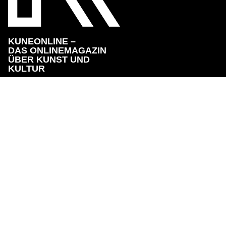
KUNEONLINE –
DAS ONLINEMAGAZIN
ÜBER KUNST UND
KULTUR
KONTAKT
IMPRESSUM
DATENSCHUTZER
Copyright © 2023 KuneOnline. Alle Rechte vorbehalten.