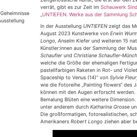
verrät, gibt es zur Zeit im
Schauwerk Sind
e Geheimnisse
„UNTIEFEN. Werke aus der Sammlung Sch
Ausstellung
In der Ausstellung
UNTIEFEN
zeigt das M
August 2023 Kunstwerke von
Erwin Wurm,
Longo, Anselm Kiefer
und weiteren 15 nat
Künstler:innen aus der Sammlung der Mu
Schaufler
und
Christiane Schaufler-Münc
welche die Größe der ehemaligen Fertigun
pastellfarbigen Raketen in Rot- und Viole
Spaceship to Venus (14)“ von
Sylvie Fleur
wie die Fotoreihe „Painting flowers“ des
können mit den Augen erforscht werden. 
Bemalung Blüten eine weitere Dimension. D
unter anderem durch
Katharina Grosse
u
Die großformatigen, fotorealistischen, 
Amerikaners
Robert Longo
ziehen aber be