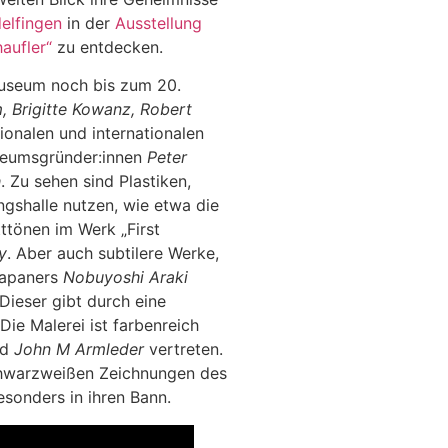
elfingen
in der
Ausstellung
aufler“
zu entdecken.
useum noch bis zum 20.
 Brigitte Kowanz, Robert
ionalen und internationalen
seumsgründer:innen
Peter
h
. Zu sehen sind Plastiken,
gshalle nutzen, wie etwa die
tttönen im Werk „First
y
. Aber auch subtilere Werke,
 Japaners
Nobuyoshi Araki
Dieser gibt durch eine
ie Malerei ist farbenreich
nd
John M Armleder
vertreten.
schwarzweißen Zeichnungen des
sonders in ihren Bann.