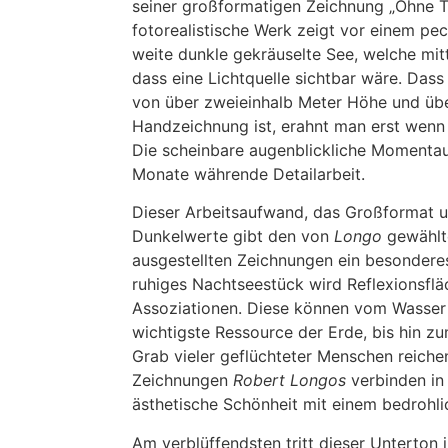
seiner großformatigen Zeichnung „Ohne Ti
fotorealistische Werk zeigt vor einem pe
weite dunkle gekräuselte See, welche mitti
dass eine Lichtquelle sichtbar wäre. Das
von über zweieinhalb Meter Höhe und über
Handzeichnung ist, erahnt man erst wenn 
Die scheinbare augenblickliche Momentau
Monate währende Detailarbeit.
Dieser Arbeitsaufwand, das Großformat u
Dunkelwerte gibt den von
Longo
gewählt
ausgestellten Zeichnungen ein besonderes
ruhiges Nachtseestück wird Reflexionsfl
Assoziationen. Diese können vom Wasser
wichtigste Ressource der Erde, bis hin z
Grab vieler geflüchteter Menschen reiche
Zeichnungen
Robert Longos
verbinden in
ästhetische Schönheit mit einem bedrohli
Am verblüffendsten tritt dieser Unterton