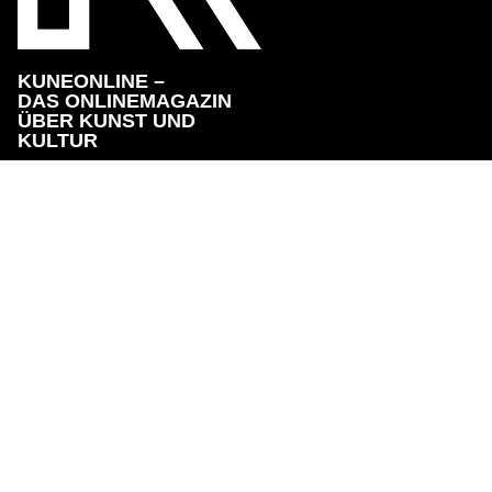
KUNEONLINE –
DAS ONLINEMAGAZIN
ÜBER KUNST UND
KULTUR
KONTAKT
IMPRESSUM
DATENSCHUTZER
Copyright © 2023 KuneOnline. Alle Rechte vorbehalten.