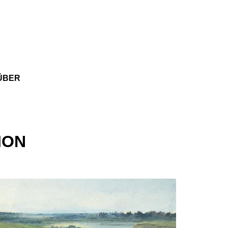
ÜBER
ION