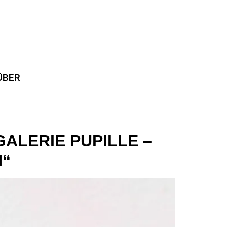
ÜBER
ALERIE PUPILLE –
N“