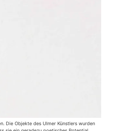
en. Die Objekte des Ulmer Künstlers wurden
ss sie ein geradezu poetisches Potential