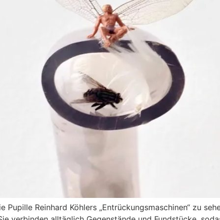
rie Pupille Reinhard Köhlers „Entrückungsmaschinen“ zu seh
 Sie verbinden alltäglich Gegenstände und Fundstücke, soda