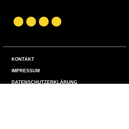
KONTAKT
IMPRESSUM
DATENSCHUTZERKLÄRUNG
COOKIE-RICHTLINIE (EU)
Copyright © 2023 KuneOnline. Alle Rechte vorbehalten.