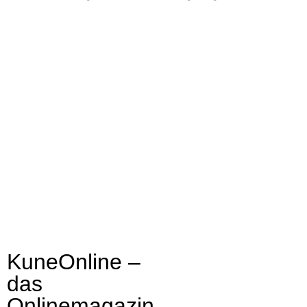
KuneOnline –
das
Onlinemagazin